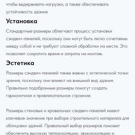
чтобы выдерживать нагрузки, а также обеспечивать
устойчивость здания.
Телефон: +7 (960) 479-55-19
Установка
Email: 89604795519@mail.ru
Стандартные размеры облегчают процесс установки
Адрес: Россия, Краснодар, мкр.
сэндвич-панелей, поскольку они могут быть легко сочетаемы
Пашковский, Переулок новый, 8
между собой и не требуют сложной обработки на месте. Это
позволяет сократить время и затраты на монтаж.
Эстетика
— мы в мессенджерах
Размеры сэндвич-панелей также важны с эстетической точки
зрения, поскольку они влияют на внешний вид здания.
Правильно подобранные размеры помогут создать
гармоничное и привлекательное строение.
Заинтересовали наши услуги?
Мы вас проконсультируем
Размеры стеновых и кровельных сэндвич-панелей имеют
ключевое значение при выборе строительного материала для
Имя
облицовки зданий. Правильный выбор размеров поможет
обеспечить высокую теплоизоляцию, звукоизоляцию и