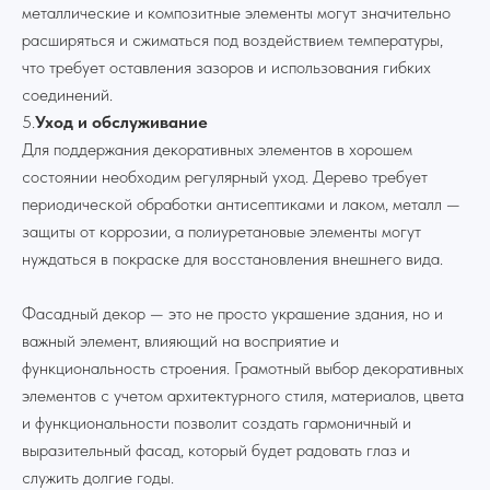
металлические и композитные элементы могут значительно
расширяться и сжиматься под воздействием температуры,
что требует оставления зазоров и использования гибких
соединений.
5.
Уход и обслуживание
Для поддержания декоративных элементов в хорошем
Телефон: +7 (960) 479-55-19
состоянии необходим регулярный уход. Дерево требует
периодической обработки антисептиками и лаком, металл —
Email: 89604795519@mail.ru
защиты от коррозии, а полиуретановые элементы могут
Адрес: Россия, Краснодар, мкр.
нуждаться в покраске для восстановления внешнего вида.
Пашковский, Переулок новый, 8
Фасадный декор — это не просто украшение здания, но и
важный элемент, влияющий на восприятие и
— мы в мессенджерах
функциональность строения. Грамотный выбор декоративных
элементов с учетом архитектурного стиля, материалов, цвета
и функциональности позволит создать гармоничный и
выразительный фасад, который будет радовать глаз и
Заинтересовали наши услуги?
служить долгие годы.
Мы вас проконсультируем